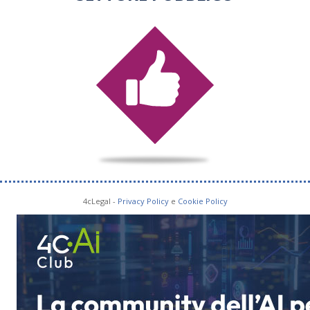
4cLegal -
Privacy Policy
e
Cookie Policy
SOCIAL